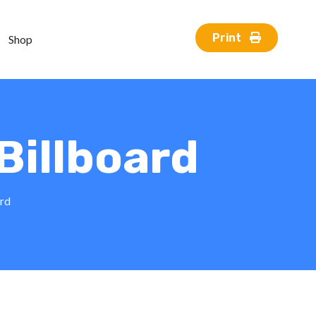
Print
Shop
 Billboard
ard