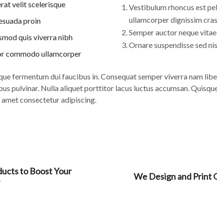
rat velit scelerisque
Vestibulum rhoncus est pel
ullamcorper dignissim cra
esuada proin
Semper auctor neque vita
smod quis viverra nibh
Ornare suspendisse sed nis
or commodo ullamcorper
que fermentum dui faucibus in. Consequat semper viverra nam libero
us pulvinar. Nulla aliquet porttitor lacus luctus accumsan. Quisqu
 amet consectetur adipiscing.
ducts to Boost Your
We Design and Print Q