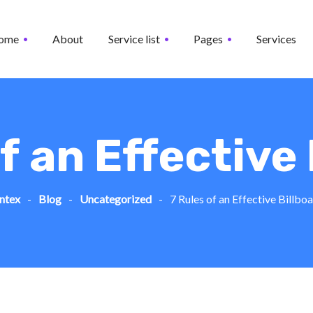
ome
About
Service list
Pages
Services
f an Effective
ntex
-
Blog
-
Uncategorized
-
7 Rules of an Effective Billbo