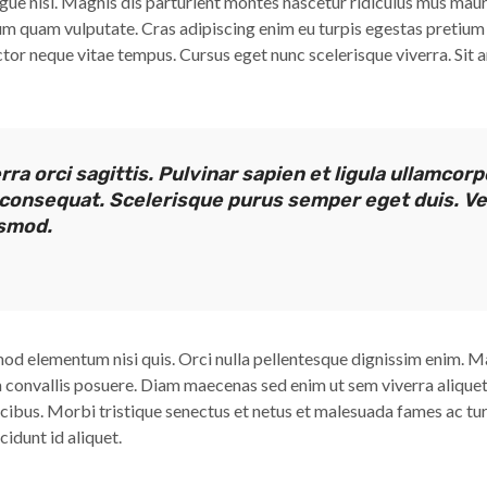
ue nisi. Magnis dis parturient montes nascetur ridiculus mus ma
ium quam vulputate. Cras adipiscing enim eu turpis egestas pretiu
tor neque vitae tempus. Cursus eget nunc scelerisque viverra. Sit 
ra orci sagittis. Pulvinar sapien et ligula ullamco
 consequat. Scelerisque purus semper eget duis. V
ismod.
d elementum nisi quis. Orci nulla pellentesque dignissim enim. M
convallis posuere. Diam maecenas sed enim ut sem viverra aliquet e
cibus. Morbi tristique senectus et netus et malesuada fames ac tu
ncidunt id aliquet.