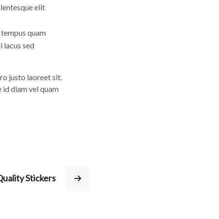
lentesque elit
s
e tempus quam
i lacus sed
 justo laoreet sit.
e id diam vel quam
uality Stickers