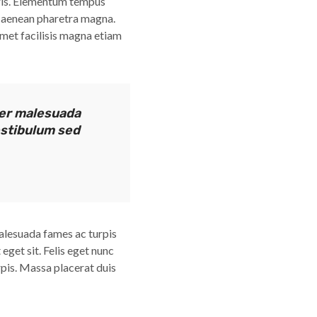
uris. Elementum tempus
m aenean pharetra magna.
amet facilisis magna etiam
rper malesuada
estibulum sed
alesuada fames ac turpis
get sit. Felis eget nunc
rpis. Massa placerat duis