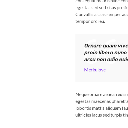
consequat mauris nunc cong
egestas sed sed risus pret
Convallis a cras semper auc
tempor orci eu.
Ornare quam viver
proin libero nunc
arcu non odio eu
Merkulove
Neque ornare aenean euismo
egestas maecenas pharetra 
lobortis mattis aliquam fau
ultricies lacus sed turpis ti