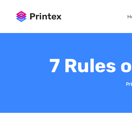
H
7 Rules o
Pri