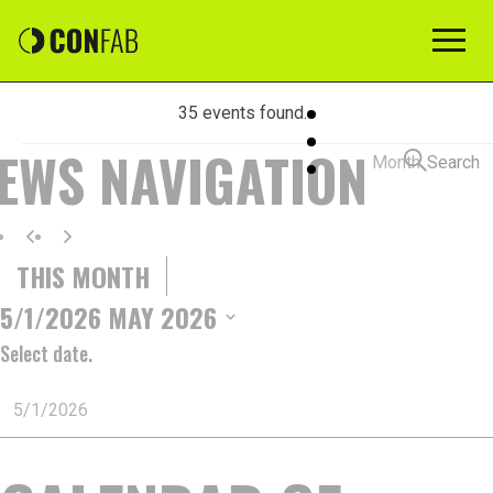
35 events found.
EVENTS
IEWS NAVIGATION
Month
Search
THIS MONTH
5/1/2026
MAY 2026
Select date.