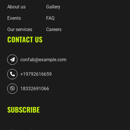
About us
Gallery
Events
FAQ
Our services
Careers
CONTACT US
confab@example.com
+19792616659
18332691066
SUBSCRIBE