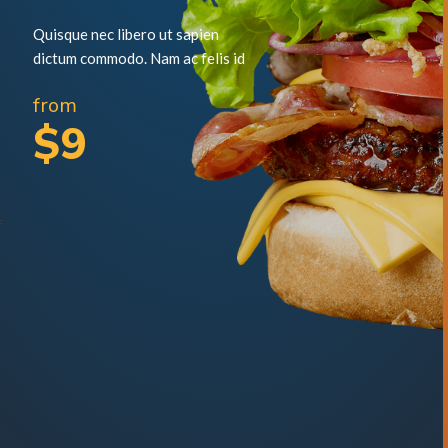
Quisque nec libero ut sapien
dictum commodo. Nam ac felis id
from
$9
f